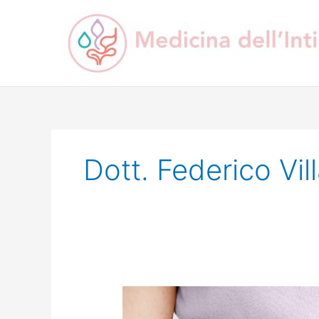
Vai
al
contenuto
Dott. Federico Vill
Candida
Ricorrente