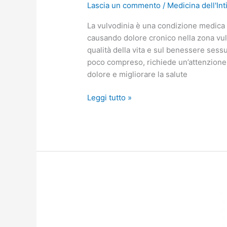
Lascia un commento
/
Medicina dell'Int
La vulvodinia è una condizione medica 
causando dolore cronico nella zona vulv
qualità della vita e sul benessere sess
poco compreso, richiede un’attenzione 
dolore e migliorare la salute
Leggi tutto »
Vagina
Vescica
Intestino: