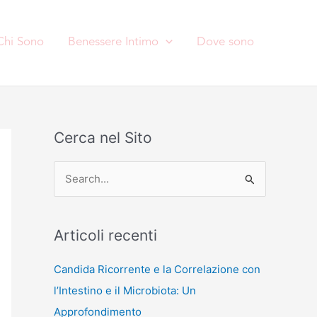
Chi Sono
Benessere Intimo
Dove sono
Cerca nel Sito
C
e
r
Articoli recenti
c
a
Candida Ricorrente e la Correlazione con
:
l’Intestino e il Microbiota: Un
Approfondimento